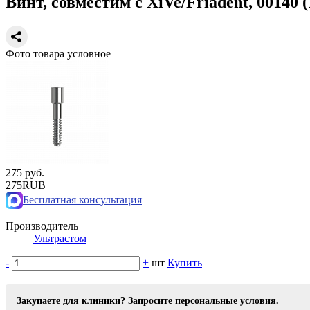
Винт, совместим с XiVe/Friadent, 00140 
Фото товара условное
275 руб.
275
RUB
Бесплатная консультация
Производитель
Ультрастом
-
+
шт
Купить
Закупаете для клиники? Запросите персональные условия.