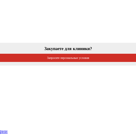
Закупаете для клиники?
Запросите персональные условия
ории