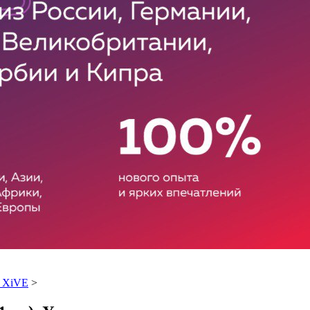
с XiVE
>