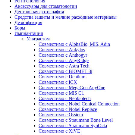
Рентгенология
Аксессуары для стоматологии
Дентальная фотография
Средства защиты и мелкие расходные материалы
Дезинфекция
Боры
Имплантация
Ультрастом
Совместимо с AlphaBio, MIS, Adin
Совместимо с Ankylos
Совместимо с Anthogyr
Совместимо с AnyRidge
Совместимо с Astra Tech
Совместимо с BIOMET 3i
Совместимо с Dentium
Совместимо с ICX
Совместимо с MegaGen AnyOne
Совместимо с MIS С1
Совместимо с Neobiotech
Совместимо с Nobel Conical Connection
Совместимо с Nobel Replace
Совместимо с Osstem
Совместимо с Straumann Bone Level
Совместимо с Straumann SynOcta
Совместимо с XiVE