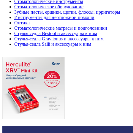
Стоматологические инструменты
Стоматологическое оборудование
Зубные пасты, ершики, щетки, флоссы, ирригаторы
Инструменты для неотложной помощи
Оптика
Стоматологические матрасы и подголовники
Стулья-седла Bestool и аксессуары к ним
Стулья-седла Gravitonus и аксессуары к ним
Стулья-седла Salli и аксессуары к ним