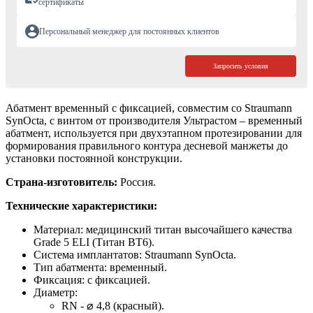
сертификаты
Персональный менеджер для постоянных клиентов
Запросить условия
Абатмент временный с фиксацией, совместим со Straumann
SynOcta, с винтом от производителя Ультрастом – временный
абатмент, используется при двухэтапном протезировании для
формирования правильного контура десневой манжеты до
установки постоянной конструкции.
Страна-изготовитель:
Россия.
Технические характеристики:
Материал: медицинский титан высочайшего качества
Grade 5 ELI (Титан ВТ6).
Система имплантатов: Straumann SynOcta.
Тип абатмента: временный.
Фиксация: с фиксацией.
Диаметр:
RN - ⌀ 4,8 (красный).