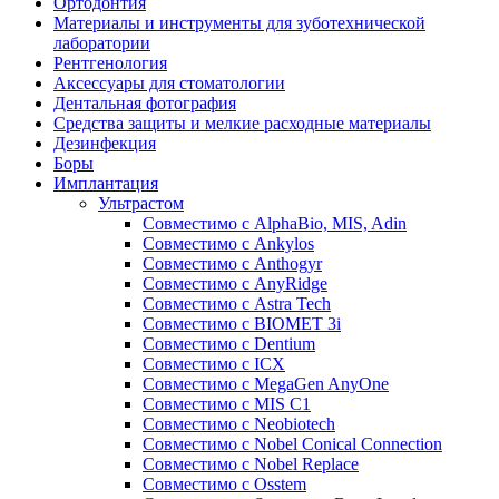
Ортодонтия
Материалы и инструменты для зуботехнической
лаборатории
Рентгенология
Аксессуары для стоматологии
Дентальная фотография
Средства защиты и мелкие расходные материалы
Дезинфекция
Боры
Имплантация
Ультрастом
Совместимо с AlphaBio, MIS, Adin
Совместимо с Ankylos
Совместимо с Anthogyr
Совместимо с AnyRidge
Совместимо с Astra Tech
Совместимо с BIOMET 3i
Совместимо с Dentium
Совместимо с ICX
Совместимо с MegaGen AnyOne
Совместимо с MIS С1
Совместимо с Neobiotech
Совместимо с Nobel Conical Connection
Совместимо с Nobel Replace
Совместимо с Osstem