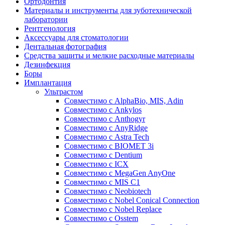
Ортодонтия
Материалы и инструменты для зуботехнической
лаборатории
Рентгенология
Аксессуары для стоматологии
Дентальная фотография
Средства защиты и мелкие расходные материалы
Дезинфекция
Боры
Имплантация
Ультрастом
Совместимо с AlphaBio, MIS, Adin
Совместимо с Ankylos
Совместимо с Anthogyr
Совместимо с AnyRidge
Совместимо с Astra Tech
Совместимо с BIOMET 3i
Совместимо с Dentium
Совместимо с ICX
Совместимо с MegaGen AnyOne
Совместимо с MIS С1
Совместимо с Neobiotech
Совместимо с Nobel Conical Connection
Совместимо с Nobel Replace
Совместимо с Osstem