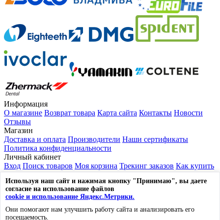
Информация
О магазине
Возврат товара
Карта сайта
Контакты
Новости
Отзывы
Магазин
Доставка и оплата
Производители
Наши сертификаты
Политика конфиденциальности
Личный кабинет
Вход
Поиск товаров
Моя корзина
Трекинг заказов
Как купить
Выйти из системы
Используя наш сайт и нажимая кнопку "Принимаю", вы даете
Контакты
согласие на использование файлов
117105, г. Москва, ул. Нагорный проезд, д.7, стр. 1
cookie и использование Яндекс.Метрики.
☎
8 (800) 600-53-96
Они помогают нам улучшить работу сайта и анализировать его
✉
mail@lavka-dantista.ru
посещаемость.