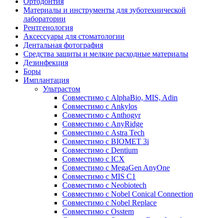
Ортодонтия
Материалы и инструменты для зуботехнической
лаборатории
Рентгенология
Аксессуары для стоматологии
Дентальная фотография
Средства защиты и мелкие расходные материалы
Дезинфекция
Боры
Имплантация
Ультрастом
Совместимо с AlphaBio, MIS, Adin
Совместимо с Ankylos
Совместимо с Anthogyr
Совместимо с AnyRidge
Совместимо с Astra Tech
Совместимо с BIOMET 3i
Совместимо с Dentium
Совместимо с ICX
Совместимо с MegaGen AnyOne
Совместимо с MIS С1
Совместимо с Neobiotech
Совместимо с Nobel Conical Connection
Совместимо с Nobel Replace
Совместимо с Osstem