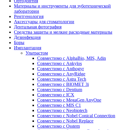
Ортодонтия
Материалы и инструменты для зуботехнической
лаборатории
Рентгенология
Аксессуары для стоматологии
Дентальная фотография
Средства защиты и мелкие расходные материалы
Дезинфекция
Боры
Имплантация
Ультрастом
Совместимо с AlphaBio, MIS, Adin
Совместимо с Ankylos
Совместимо с Anthogyr
Совместимо с AnyRidge
Совместимо с Astra Tech
Совместимо с BIOMET 3i
Совместимо с Dentium
Совместимо с ICX
Совместимо с MegaGen AnyOne
Совместимо с MIS С1
Совместимо с Neobiotech
Совместимо с Nobel Conical Connection
Совместимо с Nobel Replace
Совместимо с Osstem