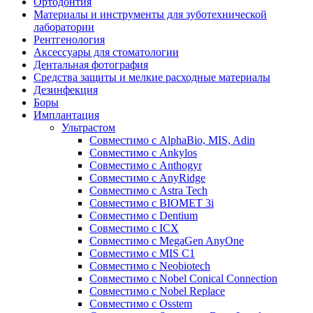
Ортодонтия
Материалы и инструменты для зуботехнической
лаборатории
Рентгенология
Аксессуары для стоматологии
Дентальная фотография
Средства защиты и мелкие расходные материалы
Дезинфекция
Боры
Имплантация
Ультрастом
Совместимо с AlphaBio, MIS, Adin
Совместимо с Ankylos
Совместимо с Anthogyr
Совместимо с AnyRidge
Совместимо с Astra Tech
Совместимо с BIOMET 3i
Совместимо с Dentium
Совместимо с ICX
Совместимо с MegaGen AnyOne
Совместимо с MIS С1
Совместимо с Neobiotech
Совместимо с Nobel Conical Connection
Совместимо с Nobel Replace
Совместимо с Osstem