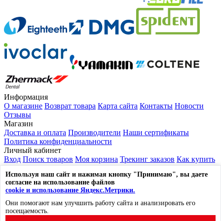
Информация
О магазине
Возврат товара
Карта сайта
Контакты
Новости
Отзывы
Магазин
Доставка и оплата
Производители
Наши сертификаты
Политика конфиденциальности
Личный кабинет
Вход
Поиск товаров
Моя корзина
Трекинг заказов
Как купить
Выйти из системы
Используя наш сайт и нажимая кнопку "Принимаю", вы даете
Контакты
согласие на использование файлов
117105, г. Москва, ул. Нагорный проезд, д.7, стр. 1
cookie и использование Яндекс.Метрики.
☎
8 (800) 600-53-96
Они помогают нам улучшить работу сайта и анализировать его
✉
mail@lavka-dantista.ru
посещаемость.