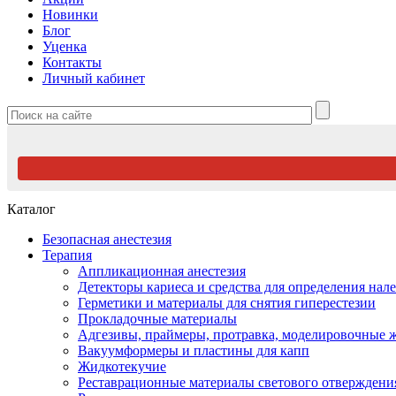
Новинки
Блог
Уценка
Контакты
Личный кабинет
Каталог
Безопасная анестезия
Терапия
Аппликационная анестезия
Детекторы кариеса и средства для определения нале
Герметики и материалы для снятия гиперестезии
Прокладочные материалы
Адгезивы, праймеры, протравка, моделировочные 
Вакуумформеры и пластины для капп
Жидкотекучие
Реставрационные материалы светового отверждени