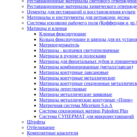
Реставрационные материалы светового отверждени
Реставрационные материалы химического отвержд
Цементы для реставраций и восстановления культи
Материалы и инструменты для ретракции десны
Системы изоляции рабочего поля (Коффердам и др.
Матрицы и клинья
Клинья фиксирующие
Кольца фиксирующие и щипцы для их устано
Матрицедержатель
Матрицы - колпачки светопрозрачные
Матрицы в рулоне и полосками
Матрицы для фронтальных зубов и пришеечн
Матрицы комбинированные (металл/лавсан)
Матрицы контурные лавсановые
Матрицы контурные металлические
Матрицы контурные секционные металлическ
Матрицы лепестковые
Матрицы металлические замковые
Матрицы металлические контурные «Пони»
Матричная система Micerium S.p.A
Система секционных матриц Palodent Plus
Система СУПЕРМАТ для микрореставраций
Штифты
Отбеливание
Композитные красители