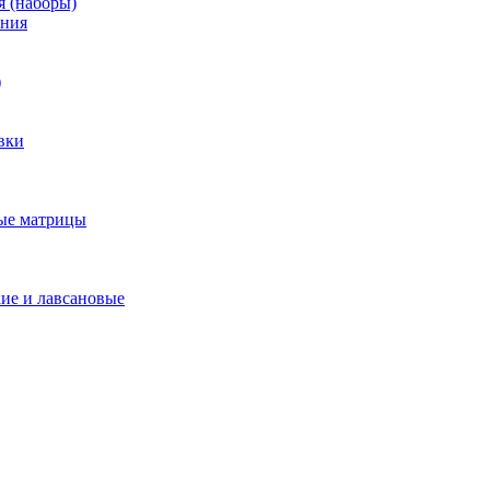
я (наборы)
ения
)
вки
ые матрицы
ие и лавсановые