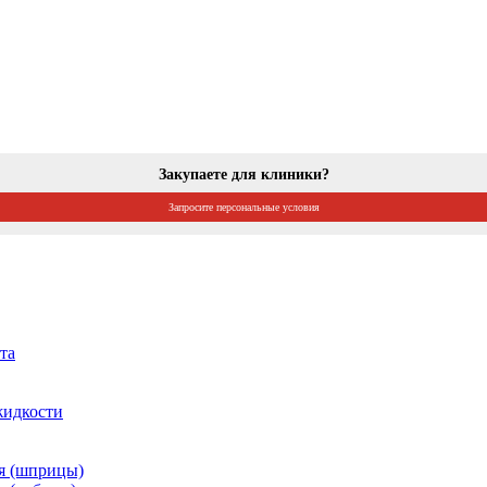
Закупаете для клиники?
Запросите персональные условия
та
жидкости
я (шприцы)