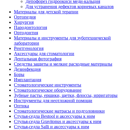
Депофорез гидроокиси меди-кальция
Для устранения дефектов корневых каналов
Материалы для детской терапии
Ортопедия
Хирургия
Пародонтология
Ортодонтия
Материалы и инструменты для зуботехнической
лаборатории
Рентгенология
Аксессуары для стоматологии
Дентальная фотография
Средства защиты и мелкие расходные материалы
Дезинфекция
Боры
Имплантация
Стоматологические инструменты
Стоматологическое оборудование
Зубные пасты, ершики, щетки, флоссы, ирригаторы
Инструменты для неотложной помощи
Оптика
Стоматологические матрасы и подголовники
Стулья-седла Bestool и аксессуары к ним
Стулья-седла Gravitonus и аксессуары к ним
Стулья-седла Salli и аксессуары к ним