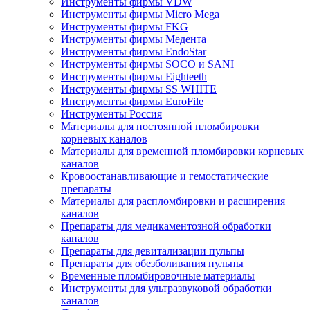
Инструменты фирмы VDW
Инструменты фирмы Micro Mega
Инструменты фирмы FKG
Инструменты фирмы Медента
Инструменты фирмы EndoStar
Инструменты фирмы SOCO и SANI
Инструменты фирмы Eighteeth
Инструменты фирмы SS WHITE
Инструменты фирмы EuroFile
Инструменты Россия
Материалы для постоянной пломбировки
корневых каналов
Материалы для временной пломбировки корневых
каналов
Кровоостанавливающие и гемостатические
препараты
Материалы для распломбировки и расширения
каналов
Препараты для медикаментозной обработки
каналов
Препараты для девитализации пульпы
Препараты для обезболивания пульпы
Временные пломбировочные материалы
Инструменты для ультразвуковой обработки
каналов