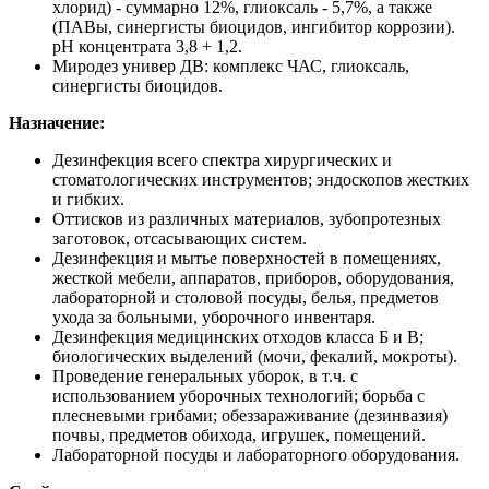
хлорид) - суммарно 12%, глиоксаль - 5,7%, а также
(ПАВы, синергисты биоцидов, ингибитор коррозии).
pH концентрата 3,8 + 1,2.
Миродез универ ДВ: комплекс ЧАС, глиоксаль,
синергисты биоцидов.
Назначение:
Дезинфекция всего спектра хирургических и
стоматологических инструментов; эндоскопов жестких
и гибких.
Оттисков из различных материалов, зубопротезных
заготовок, отсасывающих систем.
Дезинфекция и мытье поверхностей в помещениях,
жесткой мебели, аппаратов, приборов, оборудования,
лабораторной и столовой посуды, белья, предметов
ухода за больными, уборочного инвентаря.
Дезинфекция медицинских отходов класса Б и В;
биологических выделений (мочи, фекалий, мокроты).
Проведение генеральных уборок, в т.ч. с
использованием уборочных технологий; борьба с
плесневыми грибами; обеззараживание (дезинвазия)
почвы, предметов обихода, игрушек, помещений.
Лабораторной посуды и лабораторного оборудования.