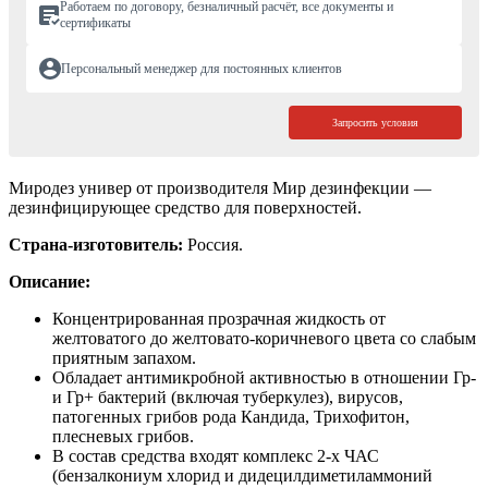
Работаем по договору, безналичный расчёт, все документы и
сертификаты
Персональный менеджер для постоянных клиентов
Запросить условия
Миродез универ от производителя Мир дезинфекции —
дезинфицирующее средство для поверхностей.
Страна-изготовитель:
Россия.
Описание:
Концентрированная прозрачная жидкость от
желтоватого до желтовато-коричневого цвета со слабым
приятным запахом.
Обладает антимикробной активностью в отношении Гр-
и Гр+ бактерий (включая туберкулез), вирусов,
патогенных грибов рода Кандида, Трихофитон,
плесневых грибов.
В состав средства входят комплекс 2-х ЧАС
(бензалкониум хлорид и дидецилдиметиламмоний