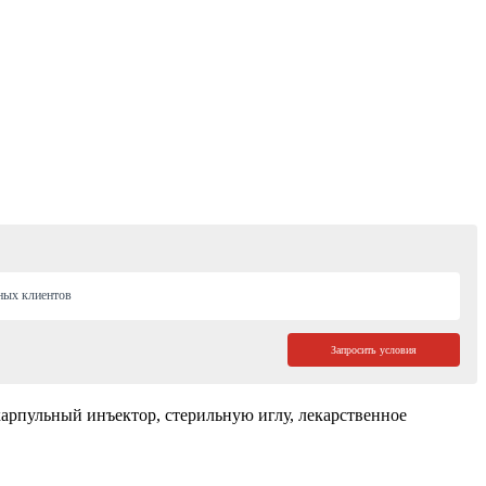
ных клиентов
Запросить условия
рпульный инъектор, стерильную иглу, лекарственное