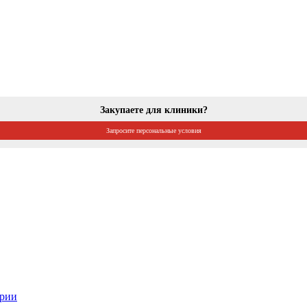
Закупаете для клиники?
Запросите персональные условия
ории