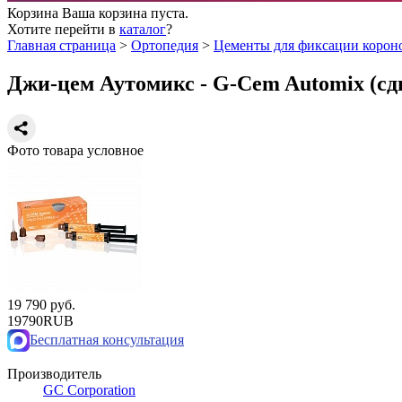
Корзина
Ваша корзина пуста.
Хотите перейти в
каталог
?
Главная страница
>
Ортопедия
>
Цементы для фиксации короно
Джи-цем Аутомикс - G-Cem Automix (сд
Фото товара условное
19 790 руб.
19790
RUB
Бесплатная консультация
Производитель
GC Corporation