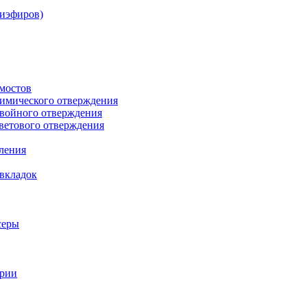
лиэфиров)
мостов
химического отверждения
двойного отверждения
ветового отверждения
бления
 вкладок
серы
ории