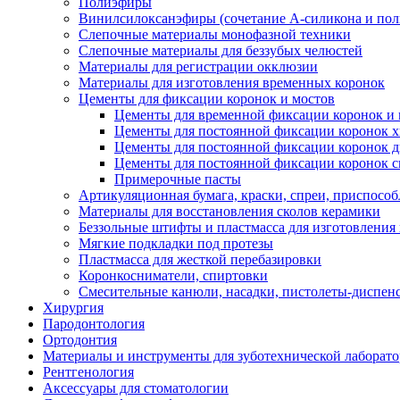
Полиэфиры
Винилсилоксанэфиры (сочетание А-силикона и по
Слепочные материалы монофазной техники
Слепочные материалы для беззубых челюстей
Материалы для регистрации окклюзии
Материалы для изготовления временных коронок
Цементы для фиксации коронок и мостов
Цементы для временной фиксации коронок и 
Цементы для постоянной фиксации коронок 
Цементы для постоянной фиксации коронок 
Цементы для постоянной фиксации коронок с
Примерочные пасты
Артикуляционная бумага, краски, спреи, приспосо
Материалы для восстановления сколов керамики
Беззольные штифты и пластмасса для изготовления
Мягкие подкладки под протезы
Пластмасса для жесткой перебазировки
Коронкосниматели, спиртовки
Смесительные канюли, насадки, пистолеты-диспен
Хирургия
Пародонтология
Ортодонтия
Материалы и инструменты для зуботехнической лаборат
Рентгенология
Аксессуары для стоматологии