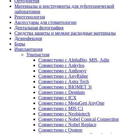
Ортодонтия
Материалы и инструменты для зуботехнической
лаборатории
Рентгенология
Аксессуары для стоматологии
Дентальная фотография
Средства защиты и мелкие расходные материалы
Дезинфекция
Боры
Имплантация
Ультрастом
Совместимо с AlphaBio, MIS, Adin
Совместимо с Ankylos
Совместимо с Anthogyr
Совместимо с AnyRidge
Совместимо с Astra Tech
Совместимо с BIOMET 3i
Совместимо с Dentium
Совместимо с ICX
Совместимо с MegaGen AnyOne
Совместимо с MIS С1
Совместимо с Neobiotech
Совместимо с Nobel Conical Connection
Совместимо с Nobel Replace
Совместимо с Osstem