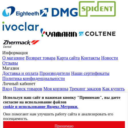
Информация
О магазине
Возврат товара
Карта сайта
Контакты
Новости
Отзывы
Магазин
Доставка и оплата
Производители
Наши сертификаты
Политика конфиденциальности
Личный кабинет
Вход
Поиск товаров
Моя корзина
Трекинг заказов
Как купить
Выйти из системы
Используя наш сайт и нажимая кнопку "Принимаю", вы даете
Контакты
согласие на использование файлов
117105, г. Москва, ул. Нагорный проезд, д.7, стр. 1
cookie и использование Яндекс.Метрики.
☎
8 (800) 600-53-96
Они помогают нам улучшить работу сайта и анализировать его
✉
mail@lavka-dantista.ru
посещаемость.
Лавка Дантиста © 2014-2026. Все права защищены.
Принимаю