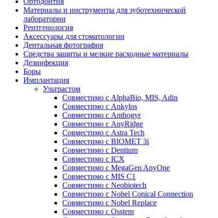
Ортодонтия
Материалы и инструменты для зуботехнической
лаборатории
Рентгенология
Аксессуары для стоматологии
Дентальная фотография
Средства защиты и мелкие расходные материалы
Дезинфекция
Боры
Имплантация
Ультрастом
Совместимо с AlphaBio, MIS, Adin
Совместимо с Ankylos
Совместимо с Anthogyr
Совместимо с AnyRidge
Совместимо с Astra Tech
Совместимо с BIOMET 3i
Совместимо с Dentium
Совместимо с ICX
Совместимо с MegaGen AnyOne
Совместимо с MIS С1
Совместимо с Neobiotech
Совместимо с Nobel Conical Connection
Совместимо с Nobel Replace
Совместимо с Osstem