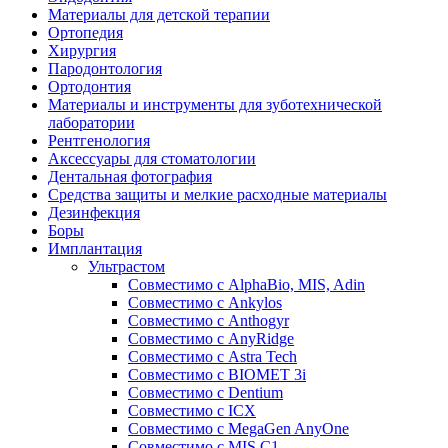
Материалы для детской терапии
Ортопедия
Хирургия
Пародонтология
Ортодонтия
Материалы и инструменты для зуботехнической
лаборатории
Рентгенология
Аксессуары для стоматологии
Дентальная фотография
Средства защиты и мелкие расходные материалы
Дезинфекция
Боры
Имплантация
Ультрастом
Совместимо с AlphaBio, MIS, Adin
Совместимо с Ankylos
Совместимо с Anthogyr
Совместимо с AnyRidge
Совместимо с Astra Tech
Совместимо с BIOMET 3i
Совместимо с Dentium
Совместимо с ICX
Совместимо с MegaGen AnyOne
Совместимо с MIS С1