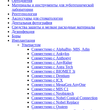
Ортодонтия
Материалы и инструменты для зуботехнической
лаборатории
Рентгенология
Аксессуары для стоматологии
Дентальная фотография
Средства защиты и мелкие расходные материалы
Дезинфекция
Боры
Имплантация
Ультрастом
Совместимо с AlphaBio, MIS, Adin
Совместимо с Ankylos
Совместимо с Anthogyr
Совместимо с AnyRidge
Совместимо с Astra Tech
Совместимо с BIOMET 3i
Совместимо с Dentium
Совместимо с ICX
Совместимо с MegaGen AnyOne
Совместимо с MIS С1
Совместимо с Neobiotech
Совместимо с Nobel Conical Connection
Совместимо с Nobel Replace
Совместимо с Osstem