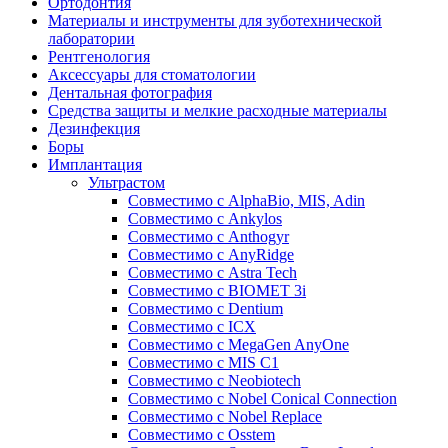
Ортодонтия
Материалы и инструменты для зуботехнической
лаборатории
Рентгенология
Аксессуары для стоматологии
Дентальная фотография
Средства защиты и мелкие расходные материалы
Дезинфекция
Боры
Имплантация
Ультрастом
Совместимо с AlphaBio, MIS, Adin
Совместимо с Ankylos
Совместимо с Anthogyr
Совместимо с AnyRidge
Совместимо с Astra Tech
Совместимо с BIOMET 3i
Совместимо с Dentium
Совместимо с ICX
Совместимо с MegaGen AnyOne
Совместимо с MIS С1
Совместимо с Neobiotech
Совместимо с Nobel Conical Connection
Совместимо с Nobel Replace
Совместимо с Osstem