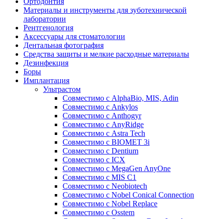
Ортодонтия
Материалы и инструменты для зуботехнической
лаборатории
Рентгенология
Аксессуары для стоматологии
Дентальная фотография
Средства защиты и мелкие расходные материалы
Дезинфекция
Боры
Имплантация
Ультрастом
Совместимо с AlphaBio, MIS, Adin
Совместимо с Ankylos
Совместимо с Anthogyr
Совместимо с AnyRidge
Совместимо с Astra Tech
Совместимо с BIOMET 3i
Совместимо с Dentium
Совместимо с ICX
Совместимо с MegaGen AnyOne
Совместимо с MIS С1
Совместимо с Neobiotech
Совместимо с Nobel Conical Connection
Совместимо с Nobel Replace
Совместимо с Osstem