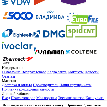
Информация
О магазине
Возврат товара
Карта сайта
Контакты
Новости
Отзывы
Магазин
Доставка и оплата
Производители
Наши сертификаты
Политика конфиденциальности
Личный кабинет
Вход
Поиск товаров
Моя корзина
Трекинг заказов
Как купить
Выйти из системы
Используя наш сайт и нажимая кнопку "Принимаю", вы даете
Контакты