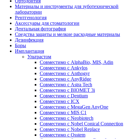
Ортодонтия
Материалы и инструменты для зуботехнической
лаборатории
Рентгенология
Аксессуары для стоматологии
Дентальная фотография
Средства защиты и мелкие расходные материалы
Дезинфекция
Боры
Имплантация
Ультрастом
Совместимо с AlphaBio, MIS, Adin
Совместимо с Ankylos
Совместимо с Anthogyr
Совместимо с AnyRidge
Совместимо с Astra Tech
Совместимо с BIOMET 3i
Совместимо с Dentium
Совместимо с ICX
Совместимо с MegaGen AnyOne
Совместимо с MIS С1
Совместимо с Neobiotech
Совместимо с Nobel Conical Connection
Совместимо с Nobel Replace
Совместимо с Osstem