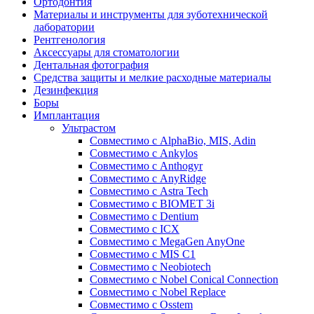
Ортодонтия
Материалы и инструменты для зуботехнической
лаборатории
Рентгенология
Аксессуары для стоматологии
Дентальная фотография
Средства защиты и мелкие расходные материалы
Дезинфекция
Боры
Имплантация
Ультрастом
Совместимо с AlphaBio, MIS, Adin
Совместимо с Ankylos
Совместимо с Anthogyr
Совместимо с AnyRidge
Совместимо с Astra Tech
Совместимо с BIOMET 3i
Совместимо с Dentium
Совместимо с ICX
Совместимо с MegaGen AnyOne
Совместимо с MIS С1
Совместимо с Neobiotech
Совместимо с Nobel Conical Connection
Совместимо с Nobel Replace
Совместимо с Osstem