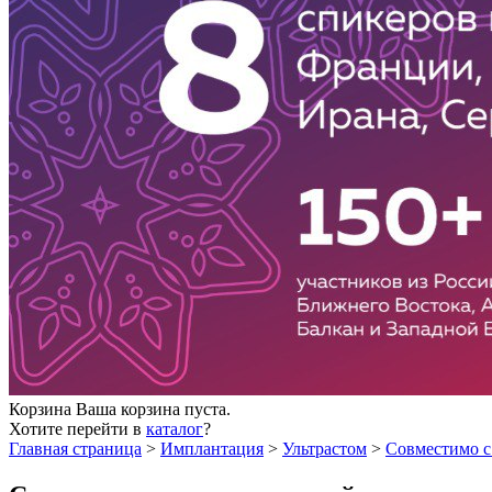
Корзина
Ваша корзина пуста.
Хотите перейти в
каталог
?
Главная страница
>
Имплантация
>
Ультрастом
>
Совместимо с 