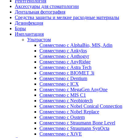
Рентгенология
Аксессуары для стоматологии
Дентальная фотография
Средства защиты и мелкие расходные материалы
Дезинфекция
Боры
Имплантация
Ультрастом
Совместимо с AlphaBio, MIS, Adin
Совместимо с Ankylos
Совместимо с Anthogyr
Совместимо с AnyRidge
Совместимо с Astra Tech
Совместимо с BIOMET 3i
Совместимо с Dentium
Совместимо с ICX
Совместимо с MegaGen AnyOne
Совместимо с MIS С1
Совместимо с Neobiotech
Совместимо с Nobel Conical Connection
Совместимо с Nobel Replace
Совместимо с Osstem
Совместимо с Straumann Bone Level
Совместимо с Straumann SynOcta
Совместимо с XiVE