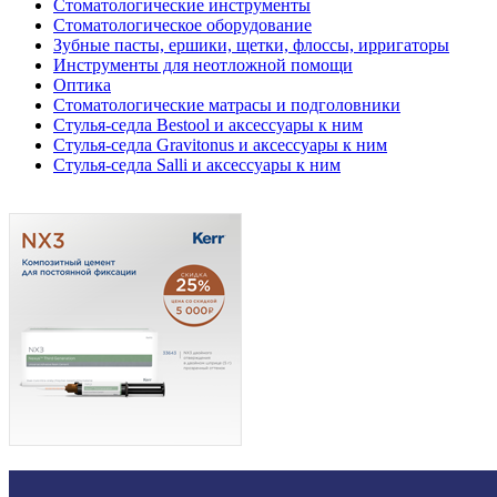
Стоматологические инструменты
Стоматологическое оборудование
Зубные пасты, ершики, щетки, флоссы, ирригаторы
Инструменты для неотложной помощи
Оптика
Стоматологические матрасы и подголовники
Стулья-седла Bestool и аксессуары к ним
Стулья-седла Gravitonus и аксессуары к ним
Стулья-седла Salli и аксессуары к ним