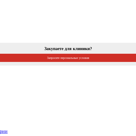
Закупаете для клиники?
Запросите персональные условия
ории