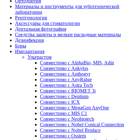
Ортодонтия
Материалы и инструменты для зуботехнической
лаборатории
Рентгенология
Аксессуары для стоматологии
Дентальная фотография
Средства защиты и мелкие расходные материалы
Дезинфекция
Боры
Имплантация
Ультрастом
Совместимо с AlphaBio, MIS, Adin
Совместимо с Ankylos
Совместимо с Anthogyr
Совместимо с AnyRidge
Совместимо с Astra Tech
Совместимо с BIOMET 3i
Совместимо с Dentium
Совместимо с ICX
Совместимо с MegaGen AnyOne
Совместимо с MIS С1
Совместимо с Neobiotech
Совместимо с Nobel Conical Connection
Совместимо с Nobel Replace
Совместимо с Osstem