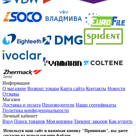
Информация
О магазине
Возврат товара
Карта сайта
Контакты
Новости
Отзывы
Магазин
Доставка и оплата
Производители
Наши сертификаты
Политика конфиденциальности
Личный кабинет
Вход
Поиск товаров
Моя корзина
Трекинг заказов
Как купить
Выйти из системы
Используя наш сайт и нажимая кнопку "Принимаю", вы даете
Контакты
согласие на использование файлов