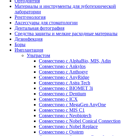
Ортодонтия
Материалы и инструменты для зуботехнической
лаборатории
Рентгенология
Аксессуары для стоматологии
Дентальная фотография
Средства защиты и мелкие расходные материалы
Дезинфекция
Боры
Имплантация
Ультрастом
Совместимо с AlphaBio, MIS, Adin
Совместимо с Ankylos
Совместимо с Anthogyr
Совместимо с AnyRidge
Совместимо с Astra Tech
Совместимо с BIOMET 3i
Совместимо с Dentium
Совместимо с ICX
Совместимо с MegaGen AnyOne
Совместимо с MIS С1
Совместимо с Neobiotech
Совместимо с Nobel Conical Connection
Совместимо с Nobel Replace
Совместимо с Osstem