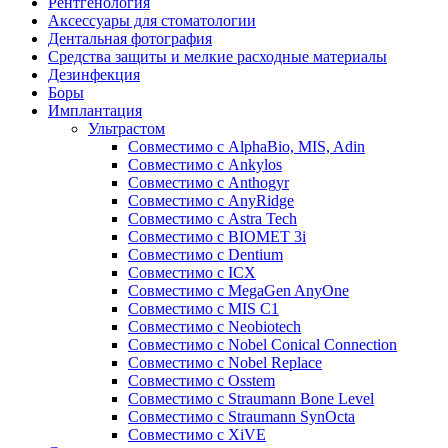
Рентгенология
Аксессуары для стоматологии
Дентальная фотография
Средства защиты и мелкие расходные материалы
Дезинфекция
Боры
Имплантация
Ультрастом
Совместимо с AlphaBio, MIS, Adin
Совместимо с Ankylos
Совместимо с Anthogyr
Совместимо с AnyRidge
Совместимо с Astra Tech
Совместимо с BIOMET 3i
Совместимо с Dentium
Совместимо с ICX
Совместимо с MegaGen AnyOne
Совместимо с MIS С1
Совместимо с Neobiotech
Совместимо с Nobel Conical Connection
Совместимо с Nobel Replace
Совместимо с Osstem
Совместимо с Straumann Bone Level
Совместимо с Straumann SynOcta
Совместимо с XiVE