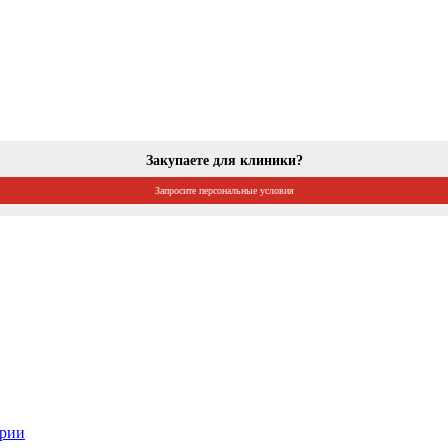
Закупаете для клиники?
Запросите персональные условия
ории