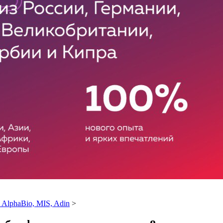
AlphaBio, MIS, Adin
>