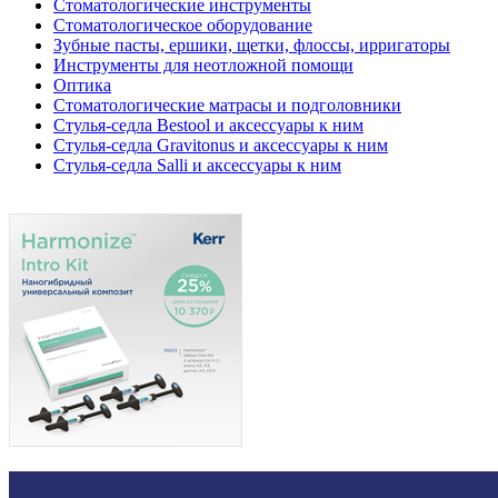
Стоматологические инструменты
Стоматологическое оборудование
Зубные пасты, ершики, щетки, флоссы, ирригаторы
Инструменты для неотложной помощи
Оптика
Стоматологические матрасы и подголовники
Стулья-седла Bestool и аксессуары к ним
Стулья-седла Gravitonus и аксессуары к ним
Стулья-седла Salli и аксессуары к ним