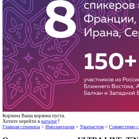
Корзина
Ваша корзина пуста.
Хотите перейти в
каталог
?
Главная страница
>
Имплантация
>
Ультрастом
>
Совместимо с 