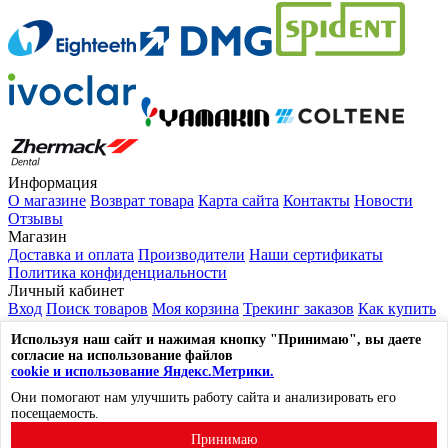
Информация
О магазине
Возврат товара
Карта сайта
Контакты
Новости
Отзывы
Магазин
Доставка и оплата
Производители
Наши сертификаты
Политика конфиденциальности
Личный кабинет
Вход
Поиск товаров
Моя корзина
Трекинг заказов
Как купить
Выйти из системы
Используя наш сайт и нажимая кнопку "Принимаю", вы даете
Контакты
согласие на использование файлов
117105, г. Москва, ул. Нагорный проезд, д.7, стр. 1
cookie и использование Яндекс.Метрики.
☎
8 (800) 600-53-96
Они помогают нам улучшить работу сайта и анализировать его
✉
mail@lavka-dantista.ru
посещаемость.
Лавка Дантиста © 2014-2026. Все права защищены.
Принимаю