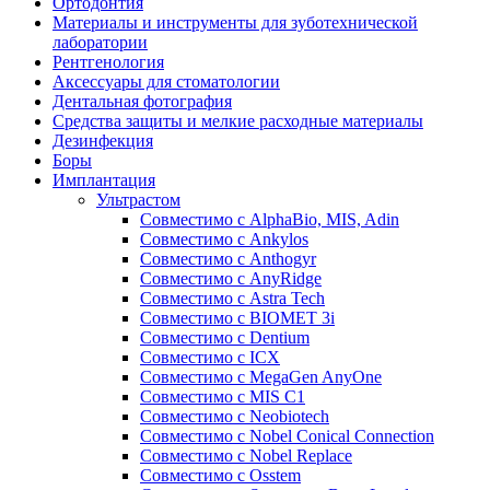
Ортодонтия
Материалы и инструменты для зуботехнической
лаборатории
Рентгенология
Аксессуары для стоматологии
Дентальная фотография
Средства защиты и мелкие расходные материалы
Дезинфекция
Боры
Имплантация
Ультрастом
Совместимо с AlphaBio, MIS, Adin
Совместимо с Ankylos
Совместимо с Anthogyr
Совместимо с AnyRidge
Совместимо с Astra Tech
Совместимо с BIOMET 3i
Совместимо с Dentium
Совместимо с ICX
Совместимо с MegaGen AnyOne
Совместимо с MIS С1
Совместимо с Neobiotech
Совместимо с Nobel Conical Connection
Совместимо с Nobel Replace
Совместимо с Osstem