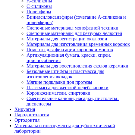
А-силиконы
С-силиконы
Полиэфиры
Винилсилоксанэфиры (сочетание А-силикона и
полиэфиров)
Слепочные материалы монофазной техники
Слепочные материалы для беззубых челюстей
Материалы для регистрации окклюзии
Материалы для изготовления временных коронок
Цементы для фиксации коронок и мостов
Артикуляционная бумага, краски, спреи,
приспособления
Материалы для восстановления сколов керамики
Беззольные штифты и пластмасса для
изготовления вкладок
Мягкие подкладки под протезы
Пластмасса для жесткой перебазировки
Коронкосниматели, спиртовки
Смесительные канюли, насадки, пистолеты-
диспенсеры
Хирургия
Пародонтология
Ортодонтия
Материалы и инструменты для зуботехнической
лаборатории