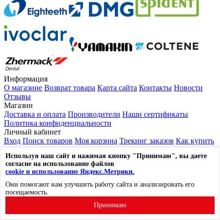
Информация
О магазине
Возврат товара
Карта сайта
Контакты
Новости
Отзывы
Магазин
Доставка и оплата
Производители
Наши сертификаты
Политика конфиденциальности
Личный кабинет
Вход
Поиск товаров
Моя корзина
Трекинг заказов
Как купить
Выйти из системы
Используя наш сайт и нажимая кнопку "Принимаю", вы даете
Контакты
согласие на использование файлов
117105, г. Москва, ул. Нагорный проезд, д.7, стр. 1
cookie и использование Яндекс.Метрики.
☎
8 (800) 600-53-96
Они помогают нам улучшить работу сайта и анализировать его
✉
mail@lavka-dantista.ru
посещаемость.
Лавка Дантиста © 2014-2026. Все права защищены.
Принимаю